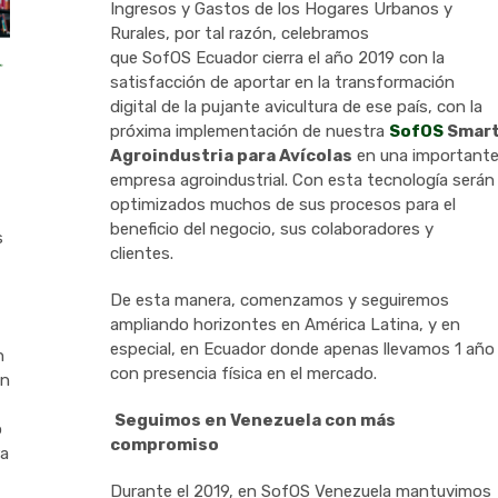
Ingresos y Gastos de los Hogares Urbanos y
Rurales, por tal razón, celebramos
que
SofOS
Ecuador cierra el año 2019 con la
satisfacción de aportar en la transformación
digital de la pujante avicultura de ese país
,
con la
próxima implementación de nuestra
SofOS
Smar
Agroindustria para Avícolas
en una important
empresa agroindustrial. Con esta tecnología serán
optimizados muchos de sus procesos para el
beneficio del negocio, sus colaboradores y
s
clientes.
De esta manera, comenzamos y
segui
re
mos
ampliando horizontes
en América Latina, y en
especial, en Ecuador
donde
apenas
llevamos 1 año
n
con presencia física
en
el mercado
.
an
Seguimos en Venezuela con más
o
compromiso
ra
Durante el 2019
,
en
SofOS
Venezuela mantuvimos